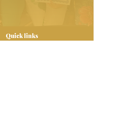
Quick links
Home
Over Marielle
Holy Facial training
Impressie
FAQ
Contact
Get in touch
INBALANCEBYME
HOLY FACIAL
MARIELLE@HOLYFACIAL.COM