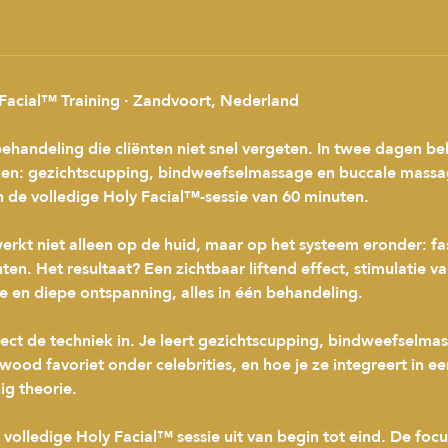
acial™ Training · Zandvoort, Nederland
ehandeling die cliënten niet snel vergeten. In twee dagen beh
ken: gezichtscupping, bindweefselmassage en buccale massag
n de volledige Holy Facial™-sessie van 60 minuten.
rkt niet alleen op de huid, maar op het systeem eronder: fa
en. Het resultaat? Een zichtbaar liftend effect, stimulatie va
e en diepe ontspanning, alles in één behandeling.
rect de techniek in. Je leert gezichtscupping, bindweefselma
ood favoriet onder celebrities, en hoe je ze integreert in ee
ig theorie.
 volledige Holy Facial™ sessie uit van begin tot eind. De focus