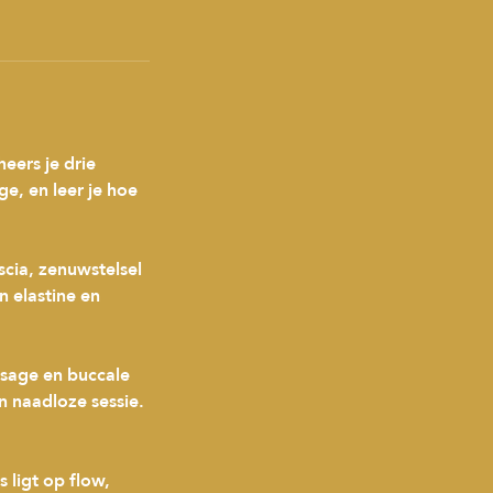
eers je drie
e, en leer je hoe
scia, zenuwstelsel
n elastine en
ssage en buccale
n naadloze sessie.
 ligt op flow,