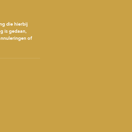
g die hierbij
ng is gedaan,
annuleringen of