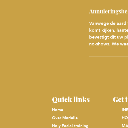
Annuleringsbe
Vanwege de aard va
komt kijken, hante
bevestigt dit uw p
no-shows. We waar
Quick links
Get 
Home
IN
Over Marielle
HO
Holy Facial training
MA