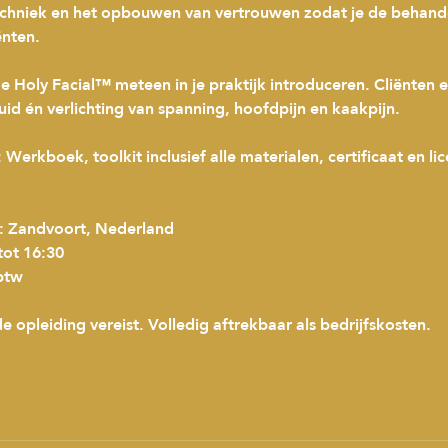
 techniek en het opbouwen van vertrouwen zodat je de behande
ënten.
e Holy Facial™ meteen in je praktijk introduceren. Cliënten 
huid én verlichting van spanning, hoofdpijn en kaakpijn.
Werkboek, toolkit inclusief alle materialen, certificaat en lic
ie: Zandvoort, Nederland
tot 16:30
 btw
opleiding vereist. Volledig aftrekbaar als bedrijfskosten.