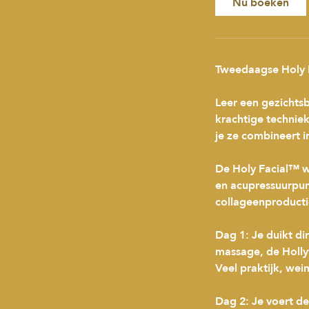
Nu boeken
Tweedaagse Holy F
Leer een gezichtsb
krachtige technie
je ze combineert i
De Holy Facial™ we
en acupressuurpunt
collageenproducti
Dag 1: Je duikt di
massage, de Hollyw
Veel praktijk, wein
Dag 2: Je voert de